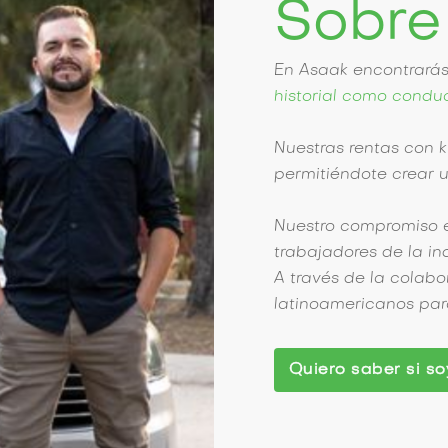
Sobre
En Asaak encontrará
historial como condu
Nuestras rentas con k
permitiéndote crear 
Nuestro compromiso es
trabajadores de la in
A través de la colab
latinoamericanos para
Quiero saber si so