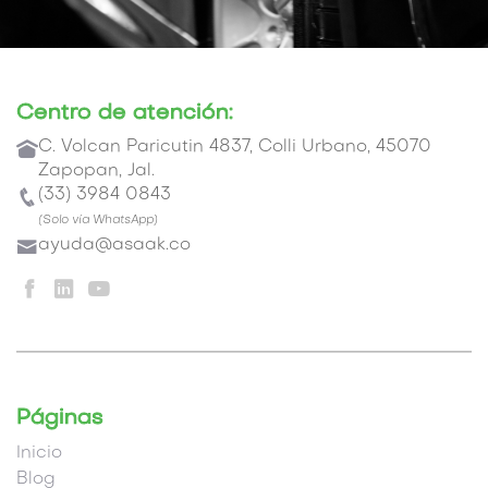
Centro de atención:

C. Volcan Paricutin 4837, Colli Urbano, 45070
Zapopan, Jal.

(33) 3984 0843
(Solo vía WhatsApp)

ayuda@asaak.co



Páginas
Inicio
Blog