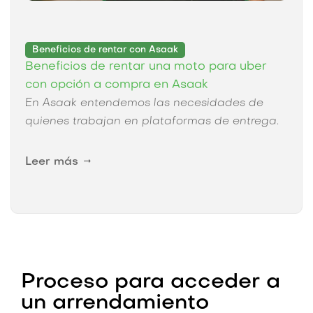
Beneficios de rentar con Asaak
Beneficios de rentar una moto para uber
con opción a compra en Asaak
En Asaak entendemos las necesidades de
quienes trabajan en plataformas de entrega.
Nuestro programa de arrendamiento de
motocicletas ha sido diseñado para brindar

Leer más
una solución práctica, segura y accesible, con
beneficios que permiten al conductor
enfocarse en su trabajo con tranquilidad. Más
que un medio de transporte, ofrecemos una
herramienta para el desarrollo profesional y
patrimonial.
Proceso para acceder a
un
arrendamiento